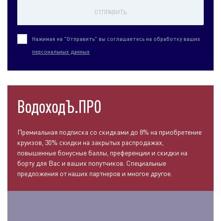
ОТПРАВИТЬ
Нажимая на "Отправить" вы соглашаетесь на обработку ваших
персональных данных
ВодоходЪ.ПРО
Премиальная подписка со скидками до 8% на приобретение
круизов, 30% скидки на закрытых распродажах,
повышенные бонусные баллы, преференции и скидки на
борту для Вас и ваших попутчиков. Специальные
предложения от наших партнеров и многое другое.