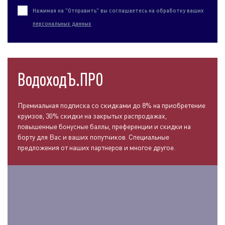
Нажимая на "Отправить" вы соглашаетесь на обработку ваших
персональных данных
ВодоходЪ.ПРО
Премиальная подписка со скидками до 8% на приобретение
круизов, 30% скидки на закрытых распродажах,
повышенные бонусные баллы, преференции и скидки на
борту для Вас и ваших попутчиков. Специальные
предложения от наших партнеров и многое другое.