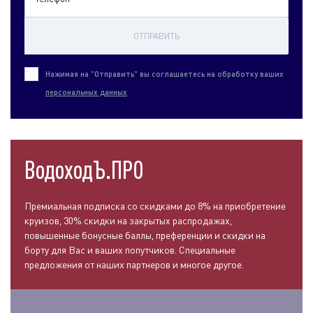
ОТПРАВИТЬ
Нажимая на "Отправить" вы соглашаетесь на обработку ваших
персональных данных
ВодоходЪ.ПРО
Премиальная подписка со скидками до 8% на приобретение
круизов, 30% скидки на закрытых распродажах,
повышенные бонусные баллы, преференции и скидки на
борту для Вас и ваших попутчиков. Специальные
предложения от наших партнеров и многое другое.