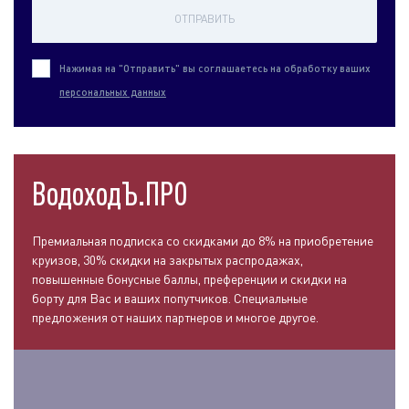
ОТПРАВИТЬ
Нажимая на "Отправить" вы соглашаетесь на обработку ваших
персональных данных
ВодоходЪ.ПРО
Премиальная подписка со скидками до 8% на приобретение
круизов, 30% скидки на закрытых распродажах,
повышенные бонусные баллы, преференции и скидки на
борту для Вас и ваших попутчиков. Специальные
предложения от наших партнеров и многое другое.