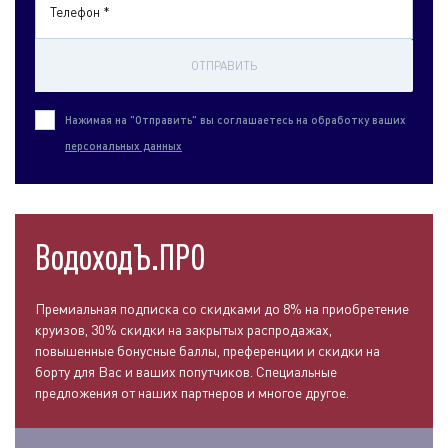
Телефон *
ОТПРАВИТЬ
Нажимая на "Отправить" вы соглашаетесь на обработку ваших
персональных данных
ВодоходЪ.ПРО
Премиальная подписка со скидками до 8% на приобретение
круизов, 30% скидки на закрытых распродажах,
повышенные бонусные баллы, преференции и скидки на
борту для Вас и ваших попутчиков. Специальные
предложения от наших партнеров и многое другое.