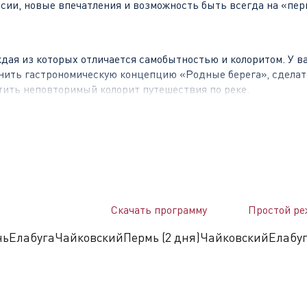
рсии, новые впечатления и возможность быть всегда на «пер
дая из которых отличается самобытностью и колоритом. У ва
енить гастрономическую концепцию «Родные берега», сдела
тить неповторимый колорит путешествия по реке.
ю историю и множество самобытных достопримечательност
ской церкви, бункер Сталина, а также один из крупнейших 
знаете, почему именно этот город должен был стать «запасн
Скачать программу
Простой ре
нь
Елабуга
Чайковский
Пермь (2 дня)
Чайковский
Елабуг
род, сохранивший свой неповторимый колорит и наследие. Ме
лавных и мусульман. Город, где смешались русский и вост
тся маковки старинных церквей, башни звонниц и стройные 
Казанский Кремль, падающая башня Сююмбике, Губернаторск