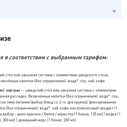
уизе
ым тарифом.
я в соответствии с выбранным тарифом:
ключ от
й стол или заказная система с элементами шведского стола,
лючённые напитки (без ограничения): вода*, сок, чай, кофе.
а ресепшен.
н): завтрак
— шведский стол или заказная система с элементами
нная рассадка. Включённые напитки (без ограничения): вода*, сок,
система питания (выбор блюд со 2-го дня круиза), фиксированная
ки (без ограничения): вода*, чай, кофе, кисломолочный продукт (1
а выбор - вино красное / белое / игристое (1 бокал, 125 мл) / водка (1
л, 300 мл) / домашний морс (1 бокал, 200 мл).