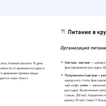
за дополнительную плату.
за дополнительную плату.
за дополнительную плату.
Питание в кр
анию предоставляются по завтрак в соответствии с выбранн
Организация питани
за дополнительную плату.
нуть устройство аудиогида, закрыть бортовой счёт и сдать 
Завтрак: завтрак
— шведски
сион, полный пансион. В день
фиксированная рассадка. Вк
исимости от времени посадки и
 со временем приема пищи,
увениры, заполнить анкету с отзывами и оставить чаевые н
Полупансион (завтрак + ужи
дается «ланч-бокс»
шведского стола, фиксирова
чай, кофе;
ужин
— заказная 
рассадка. Включённые напит
стакан, 200 мл); порционно н
рюмка, 50 мл) / пиво (1 бока