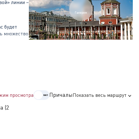
вой» линии –
Галерея
с будет
ть множество
ей. На
музеев
ой
Причалы
жим просмотра
Показать весь маршрут
а (2
сто, в
очный
иглы
ий дворец и