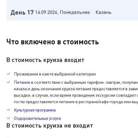
Дата:
Прибытие:
Стоянка:
Отправление:
Свободное время в городе. Экскурсионная программа 
12.09
(СБ)
09:00
11ч. 00мин.
20:00
Дополнительная
Экскурсионная программа
Ульяновск
День 17
14.09.2026, Понедельник
Казань
Дата:
Прибытие:
Стоянка:
Отправление:
Свободное время в городе. Экскурсионная программа 
13.09
(ВС)
09:00
10ч. 00мин.
19:00
Дополнительная
Экскурсионная программа
Казань
Нижнекамск
Дата:
Прибытие:
Свободное время в городе. Экскурсионная программа 
Что включено в стоимость
14.09
(ПН)
09:00
Дополнительная
Дата:
Прибытие:
Стоянка:
Отправление:
Экскурсионная программа
10.09
(ЧТ)
14:00
4ч. 00мин.
18:00
Прибытие. Высадка. Время московское. Услуги по пит
В стоимость круиза входит
Дополнительная
Свободное время в городе. Экскурсионная программа 
Экскурсионная программа
По окончании нашего путешествия вам нужно будет вер
Проживание в каюте выбранной категории
каюты.
Питание
в соответствии с выбранным тарифом: завтрак, полупан
Дополнительная
начала и день окончания круиза питание предоставляется в зав
высадки; в случае, если время проведения экскурсии совпадает
Также при желании вы сможете приобрести памятные с
гостю предоставляется питание в ресторане/кафе города или вы
Культурная программа
Оздоровительные услуги
В стоимость круиза не входит