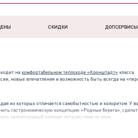
ЦЕНЫ
СКИДКИ
ДОПСЕРВИСЫ
ходит на
комфортабельном теплоходе «Кронштадт»
класса
рсии, новые впечатления и возможность быть всегда на «пер
дая из которых отличается самобытностью и колоритом. У ва
енить гастрономическую концепцию «Родные берега», сдела
тить неповторимый колорит путешествия по реке.