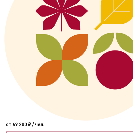
от 69 200
₽
/ чел.