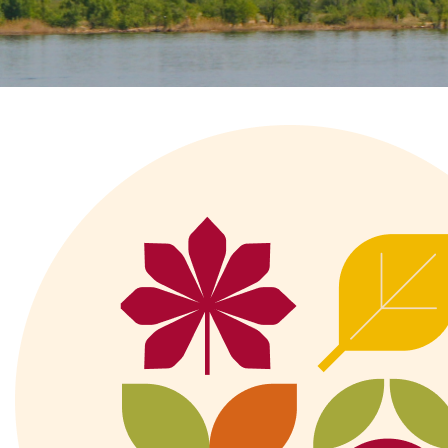
Главная
Перечень всех доступных круизов
Саратовская гарм