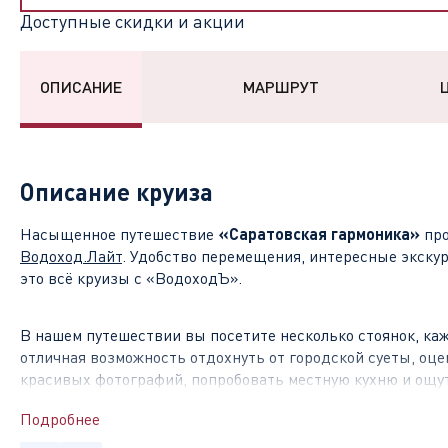
Доступные скидки и акции
ОПИСАНИЕ
МАРШРУТ
Описание круиза
Насыщенное путешествие
«Саратовская гармоника»
про
Водоход.Лайт
. Удобство перемещения, интересные экску
это всё круизы с «ВодоходЪ».
В нашем путешествии вы посетите несколько стоянок, каж
отличная возможность отдохнуть от городской суеты, оц
красивых фотографий, попробовать местную кухню и ощу
Подробнее
Чем знамениты стоянки на маршруте
?