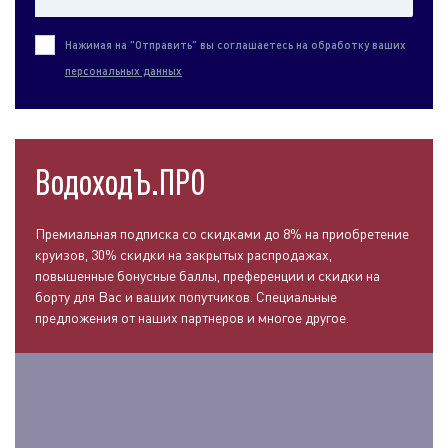
Нажимая на "Отправить" вы соглашаетесь на обработку ваших
персональных данных
ВодоходЪ.ПРО
Премиальная подписка со скидками до 8% на приобретение
круизов, 30% скидки на закрытых распродажах,
повышенные бонусные баллы, преференции и скидки на
борту для Вас и ваших попутчиков. Специальные
предложения от наших партнеров и многое другое.