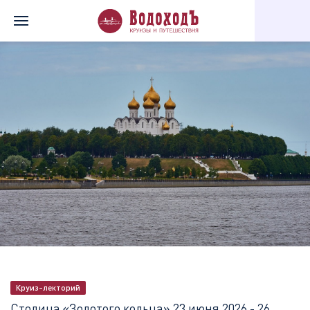
Главная
Перечень всех доступных круизов
Столица «Золотог
Круиз-лекторий
Столица «Золотого кольца»
23 июня 2026 - 26