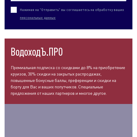
Нажимая на "Отправить" вы соглашаетесь на обработку ваших
персональных данных
ВодоходЪ.ПРО
Премиальная подписка со скидками до 8% на приобретение
круизов, 30% скидки на закрытых распродажах,
повышенные бонусные баллы, преференции и скидки на
борту для Вас и ваших попутчиков. Специальные
предложения от наших партнеров и многое другое.