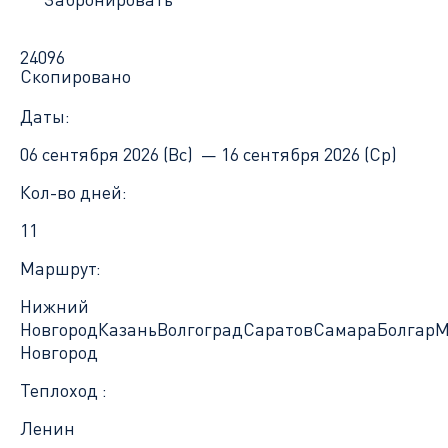
24096
Скопировано
Даты:
06 сентября 2026 (Вс) —
16 сентября 2026 (Ср)
Кол-во дней:
11
Маршрут:
Нижний
Новгород
Казань
Волгоград
Саратов
Самара
Болгар
М
Новгород
Теплоход :
Ленин