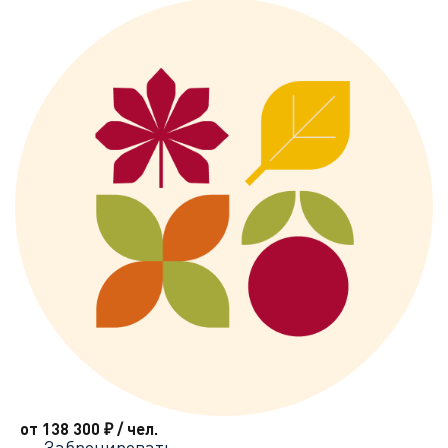
от 138 300
₽
/ чел.
Забронировать