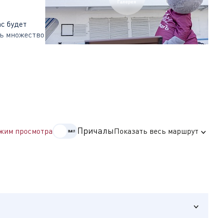
Галерея
с будет
ть множество
ь главные
кий городок
Причалы
жим просмотра
Показать весь маршрут
сто, в
очный
иглы
ий дворец и