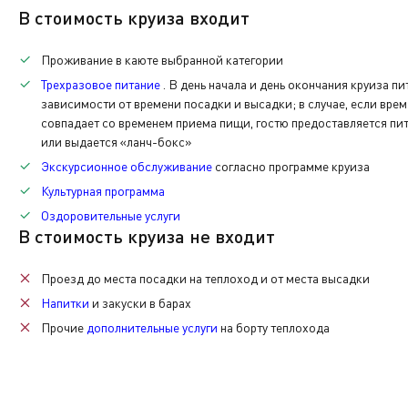
По окончании нашего путешествия вам нужно будет вер
В стоимость круиза входит
каюты.
Проживание в каюте выбранной категории
Также при желании вы сможете приобрести памятные с
Трехразовое питание
. В день начала и день окончания круиза п
зависимости от времени посадки и высадки; в случае, если вре
совпадает со временем приема пищи, гостю предоставляется пит
Теплоход прибывает по московскому времени.
или выдается «ланч-бокс»
Экскурсионное обслуживание
согласно программе круиза
Последняя услуга по питанию - завтрак.
Культурная программа
Оздоровительные услуги
В стоимость круиза не входит
Проезд до места посадки на теплоход и от места высадки
Напитки
и закуски в барах
Прочие
дополнительные услуги
на борту теплохода