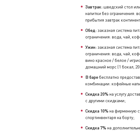
Завтрак:
шведский стол или
напитки без ограничения: во
прибытия завтрак континен
Обед:
заказная система пит
ограничения: вода, чай, коф
Ужин:
заказная система пит
ограничения: вода, чай, коф
вино красное / белое / игрист
домашний морс (1 бокал, 20
В баре
бесплатно предостав
комбинации: кофейные напи
Скидка 20%
на услугу доста
с другими скидками;
Скидка 10%
на фирменную с
спортинвентаря на борту;
Скидка 7%
на дополнительны