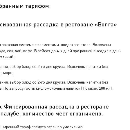
ключ от
ыбранным тарифом:
сированная рассадка в ресторане «Волга»
а ресепшене.
 заказная система с элементами шведского стола. Включены
да, сок, чай, кофе. В рейсах до 4-х дней при ранней высадке в день
тальный;
ания, выбор блюд со 2-го дня круиза. Включены напитки без
е, морс;
ания, выбор блюд со 2-го дня круиза. Включены напитки без
е. По запросу гостя: кисломолочный напиток (1 стакан, 200 мл).
ф.
Фиксированная рассадка в ресторане
 палу
бе
,
количество мест ограничено
.
сширенный тариф предусмотрен по умолчанию.