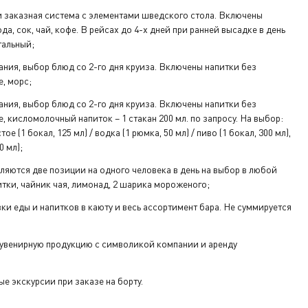
 заказная система с элементами шведского стола. Включены
да, сок, чай, кофе. В рейсах до 4-х дней при ранней высадке в день
тальный;
ания, выбор блюд со 2-го дня круиза. Включены напитки без
е, морс;
ания, выбор блюд со 2-го дня круиза. Включены напитки без
е, кисломолочный напиток – 1 стакан 200 мл. по запросу. На выбор:
ое (1 бокал, 125 мл) / водка (1 рюмка, 50 мл) / пиво (1 бокал, 300 мл),
0 мл);
ляются две позиции на одного человека в день на выбор в любой
тки, чайник чая, лимонад, 2 шарика мороженого;
вки еды и напитков в каюту и весь ассортимент бара. Не суммируется
увенирную продукцию с символикой компании и аренду
е экскурсии при заказе на борту.