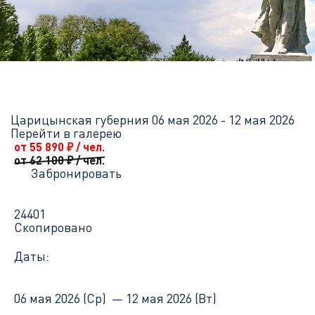
Главная
Перечень всех доступных круизов
Царицынская губе
Царицынская губерния
06 мая 2026 - 12 мая 2026
Перейти в галерею
от 55 890
₽
/ чел.
от 62 100
₽
/ чел.
Забронировать
24401
Скопировано
Даты:
06 мая 2026 (Ср) —
12 мая 2026 (Вт)