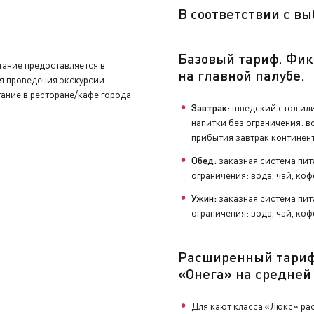
нуть устройство аудиогида, закрыть бортовой счёт и сдать 
В
соответствии с в
Базовый тариф. Фик
увениры, заполнить анкету с отзывами и оставить чаевые н
итание предоставляется в
на главной палубе.
мя проведения экскурсии
ание в ресторане/кафе города
Завтрак:
шведский стол или
напитки без ограничения: во
прибытия завтрак континен
Обед:
заказная система пит
ограничения: вода, чай, коф
Ужин:
заказная система пит
ограничения: вода, чай, коф
Расширенный тари
«Онега» на средней
Для кают класса «Люкс» ра