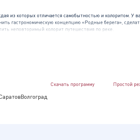
дая из которых отличается самобытностью и колоритом. У ва
енить гастрономическую концепцию «Родные берега», сдела
тить неповторимый колорит путешествия по реке.
века вошла в состав России. Сегодня в городе можно увидет
тов и новый Сквер Петра I, а также посетить университетс
ном музее им. А.Н. Радищева.
Скачать программу
Простой ре
род, сохранивший свой неповторимый колорит и наследие. Ме
Саратов
Волгоград
лавных и мусульман. Город, где смешались русский и вост
тся маковки старинных церквей, башни звонниц и стройные 
Казанский Кремль, падающая башня Сююмбике, Губернаторск
вропе – Кул-Шариф.