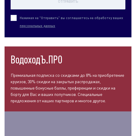
ОТПРАВИТЬ
Нажимая на "Отправить" вы соглашаетесь на обработку ваших
персональных данных
ВодоходЪ.ПРО
Премиальная подписка со скидками до 8% на приобретение
круизов, 30% скидки на закрытых распродажах,
повышенные бонусные баллы, преференции и скидки на
борту для Вас и ваших попутчиков. Специальные
предложения от наших партнеров и многое другое.