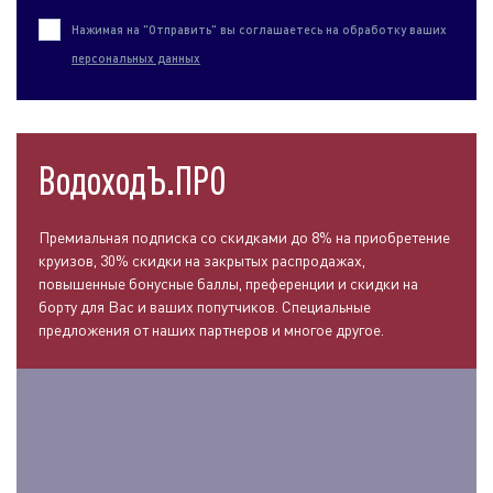
Нажимая на "Отправить" вы соглашаетесь на обработку ваших
персональных данных
ВодоходЪ.ПРО
Премиальная подписка со скидками до 8% на приобретение
круизов, 30% скидки на закрытых распродажах,
повышенные бонусные баллы, преференции и скидки на
борту для Вас и ваших попутчиков. Специальные
предложения от наших партнеров и многое другое.