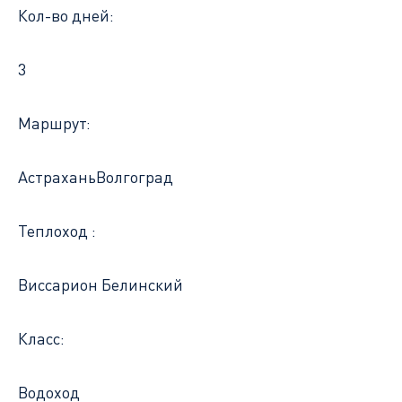
Кол-во дней:
3
Маршрут:
Астрахань
Волгоград
Теплоход :
Виссарион Белинский
Класс:
Водоход