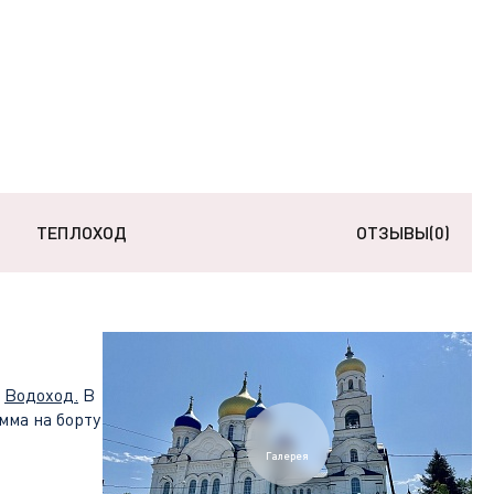
ТЕПЛОХОД
ОТЗЫВЫ
(0)
а
Водоход
.
В
мма на борту
Галерея