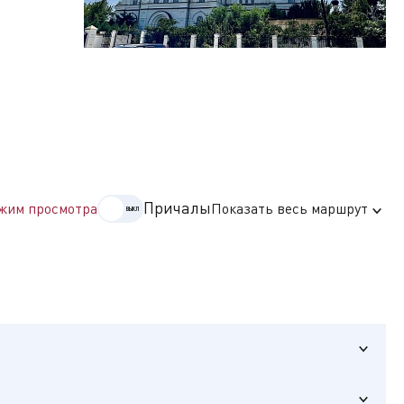
едием.
ми разных
Причалы
жим просмотра
Показать весь маршрут
ткрывается
ерковь
 день она