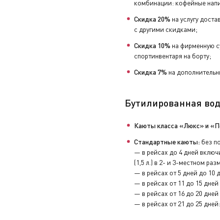
комбинации: кофейные напи
Скидка 20%
на услугу доста
с другими скидками;
Скидка 10%
на фирменную с
спортинвентаря на борту;
Скидка 7%
на дополнительны
Бутилированная вод
Каюты класса «Люкс» и «П
Стандартные каюты:
без по
— в рейсах до 4 дней включи
(1,5 л.) в 2- и 3-местном ра
— в рейсах от 5 дней до 10 д
— в рейсах от 11 до 15 дней 
— в рейсах от 16 до 20 дней 
— в рейсах от 21 до 25 дней: 