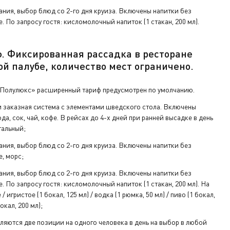
ания, выбор блюд со 2-го дня круиза. Включены напитки без
е. По запросу гостя: кисломолочный напиток (1 стакан, 200 мл).
ф.
Фиксированная рассадка в ресторане
ой палу
бе
,
количество мест ограничено
.
«Полулюкс» расширенный тариф предусмотрен по умолчанию.
 заказная система с элементами шведского стола. Включены
да, сок, чай, кофе. В рейсах до 4-х дней при ранней высадке в день
тальный;
ания, выбор блюд со 2-го дня круиза. Включены напитки без
е, морс;
ания, выбор блюд со 2-го дня круиза. Включены напитки без
е. По запросу гостя: кисломолочный напиток (1 стакан, 200 мл). На
/ игристое (1 бокал, 125 мл) / водка (1 рюмка, 50 мл) / пиво (1 бокал,
окал, 200 мл);
ляются две позиции на одного человека в день на выбор в любой