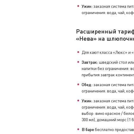
Ужин:
заказная система пит
ограничения: вода, чай, коф
Расширенный тари
«Нева» на шлюпочн
Для кают класса «Люкс» и 
Завтрак:
шведский стол или
напитки без ограничения: во
прибытия завтрак континен
Обед:
заказная система пит
ограничения: вода, чай, коф
Ужин:
заказная система пит
ограничения: вода, чай, коф
выбор: вино красное / белое 
300 мл), домашний морс (1 б
В баре
бесплатно предостав