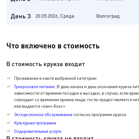
Дата:
Начало регистрации:
Отправление:
18.05
(ПН)
20:00
21:00
Никольское
День 3
20.05.2026, Среда
Волгоград
Дата:
Прибытие:
Стоянка:
Отправление:
Отправление в рейс. Посадка за 1 час до отправления.
19.05
(ВТ)
13:00
3ч. 00мин.
16:00
Волгоград
Дата:
Прибытие:
"Зеленая стоянка".
Первая услуга по питанию - ужин.
Что включено в стоимость
20.05
(СР)
09:00
Прибытие. Высадка.
Вас встретят у трапа теплохода, помогут с багажом и 
В стоимость круиза входит
Последняя услуга по питанию — завтрак.
После регистрации вам выдадут ключ от вашей каюты, 
Проживание в каюте выбранной категории
расчётную карту компании «ВодоходЪ», бланк заказа э
Трехразовое питание
. В день начала и день окончания круиза пи
зависимости от времени посадки и высадки; в случае, если вре
По окончании нашего путешествия вам нужно будет вер
совпадает со временем приема пищи, гостю предоставляется пит
каюты.
Каждый день на борту теплохода вас будет ждать раз
или выдается «ланч-бокс»
Экскурсионное обслуживание
согласно программе круиза.
Также при желании вы сможете приобрести памятные с
Культурная программа
Оздоровительные услуги
В стоимость круиза не входит