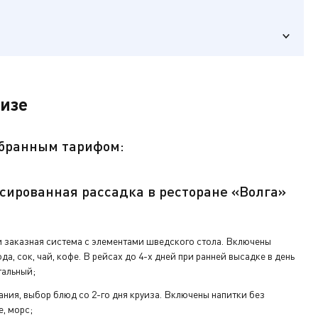
уизе
ыбранным тарифом:
ика),
сированная рассадка в ресторане «Волга»
ключ от
 заказная система с элементами шведского стола. Включены
да, сок, чай, кофе. В рейсах до 4-х дней при ранней высадке в день
тальный;
а ресепшен.
ания, выбор блюд со 2-го дня круиза. Включены напитки без
е, морс;