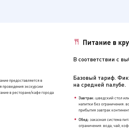
 Время московское.
Питание в кр
зарегистрируют на рейс.
В
соответствии с в
приглашение в ресторан (номер закреплённого за вами стол
Базовый тариф. Фик
кскурсий (для заполнения в первый день круиза).
тание предоставляется в
на средней палубе.
мя проведения экскурсии
нуть устройство аудиогида, закрыть бортовой счёт и сдать 
ание в ресторане/кафе города
влекательная программа.
Завтрак:
шведский стол или
напитки без ограничения: во
прибытия завтрак континен
увениры, заполнить анкету с отзывами и оставить чаевые н
Обед:
заказная система пит
ограничения: вода, чай, коф