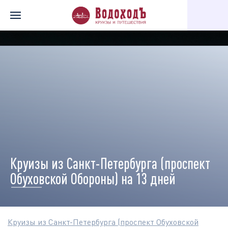
Главная
Перечень всех доступных круизов
Круизы по города
Круизы из Санкт-Петербурга (проспект
Обуховской Обороны) на 13 дней
Круизы из Санкт-Петербурга (проспект Обуховской