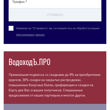
Телефон *
ОТПРАВИТЬ
Нажимая на "Отправить" вы соглашаетесь на обработку ваших
персональных данных
ВодоходЪ.ПРО
Премиальная подписка со скидками до 8% на приобретение
круизов, 30% скидки на закрытых распродажах,
повышенные бонусные баллы, преференции и скидки на
борту для Вас и ваших попутчиков. Специальные
предложения от наших партнеров и многое другое.