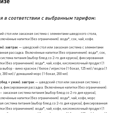
уизе
я в соответствии с выбранным тарифом:
й стол или заказная система с элементами шведского стола,
лючённые напитки (без ограничения): вода*, сок, чай, кофе.
ключ от
н): завтрак
— шведский стол или заказная система с элементами
нная рассадка. Включённые напитки (без ограничения): вода*, сок,
система питания (выбор блюд со 2-го дня круиза), фиксированная
а ресепшен.
ки (без ограничения): вода*, чай, кофе, кисломолочный продукт (1
а выбор - вино красное / белое / игристое (1 бокал, 125 мл) / водка (1
л, 300 мл) / домашний морс (1 бокал, 200 мл).
обед + ужин): завтрак
— шведский стол или заказная система с
а, фиксированная рассадка. Включённые напитки (без ограничения):
 заказная система питания (выбор блюд со 2-го дня круиза),
лючённые напитки (без ограничения): вода*, чай, кофе, морс
я система питания (выбор блюд со 2-го дня круиза), фиксированная
ки (без ограничения): вода*, чай, кофе, кисломолочный продукт (1