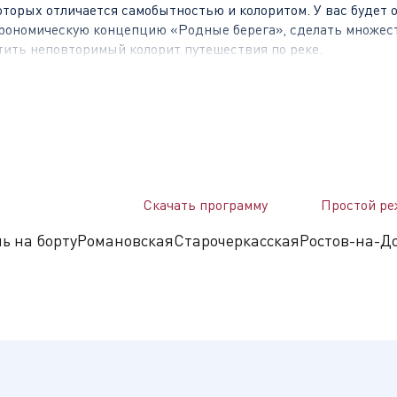
оторых отличается самобытностью и колоритом. У вас будет 
строномическую концепцию «Родные берега», сделать множес
тить неповторимый колорит путешествия по реке.
основанная в XVI веке Иваном Грозным. Астрахань – рай для
ми деликатесами: икрой и каспийской осетриной, изделиями
етельство соседства различных культур, религий и эпох: Ус
Скачать программу
Простой ре
зя Владимира, соборная Казанская мечеть, церковь Иоанна З
«Дом купца Тетюшинова» – пример деревянного зодчества к
ь на борту
Романовская
Старочеркасская
Ростов-на-Д
родные достопримечательности – соленое озеро Баскунчак, 
ти, расположенный на берегу Азовского моря. История горо
сандра I, который приезжал сюда со своей женой Елизавето
или не только греки и турки-османы, но и итальянцы, которы
нились уютные кварталы итальянских и греческих особняков,
арк, музей градостроительства и быта, музей Александра I 