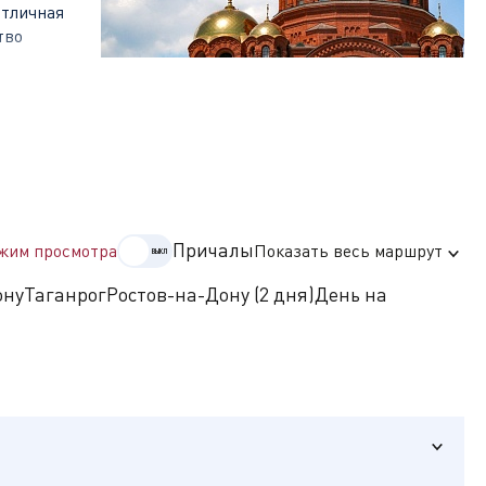
отличная
тво
 гурманов,
 из белуги,
пенский и
Причалы
жим просмотра
Показать весь маршрут
латоуста,
онца XIX
ону
Таганрог
Ростов-на-Дону (2 дня)
День на
лотосовые
да тесно
й
е оставили
и