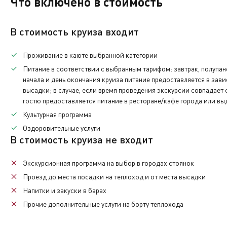
Что включено в стоимость
музыки, творческие мастер-классы и тематические лек
10.10
(ПТ)
16:00
Дополнительная
Экскурсионная программа
Дата:
Прибытие:
Стоянка:
Отправление:
03.10
(ПТ)
15:00
2ч. 00мин.
17:00
Прибытие. Высадка. Время московское.
В стоимость круиза входит
Дополнительная
Свободное время в городе. Экскурсионная программа 
Услуги по питанию предоставляются по обед в соотве
Проживание в каюте выбранной категории
День на борту
Питание
в соответствии с выбранным тарифом: завтрак, полупан
начала и день окончания круиза питание предоставляется в зав
По окончании нашего путешествия вам нужно будет вер
высадки; в случае, если время проведения экскурсии совпадает
каюты.
гостю предоставляется питание в ресторане/кафе города или вы
Культурная программа
Также при желании вы сможете приобрести памятные с
Оздоровительные услуги
В стоимость круиза не входит
Экскурсионная программа
на выбор в городах стоянок
Проезд до места посадки на теплоход и от места высадки
Напитки
и закуски в барах
Прочие
дополнительные услуги
на борту теплохода