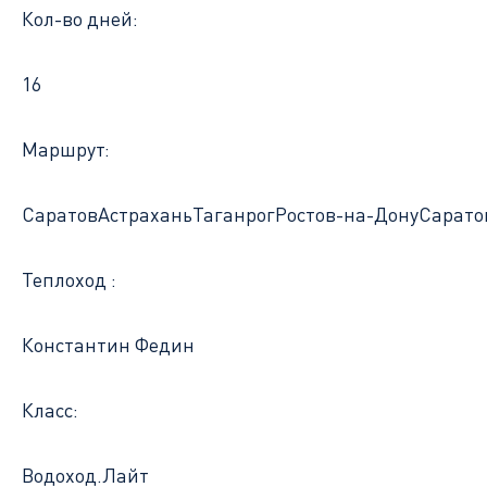
Кол-во дней:
16
Маршрут:
Саратов
Астрахань
Таганрог
Ростов-на-Дону
Сарато
Теплоход :
Константин Федин
Класс:
Водоход.Лайт