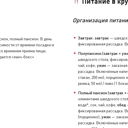
Питание в кр
ции от экспертов.
Организация питани
за дополнительную плату.
тствии с выбранным тарифом.
Завтрак: завтрак
— шведски
сион, полный пансион. В день
фиксированная рассадка. Вк
исимости от времени посадки и
нуть устройство аудиогида, закрыть бортовой счёт и сдать 
 со временем приема пищи,
Полупансион (завтрак + ужи
дается «ланч-бокс»
шведского стола, фиксирова
чай, кофе;
ужин
— заказная 
увениры, заполнить анкету с отзывами и оставить чаевые н
рассадка. Включённые напит
стакан, 200 мл); порционно н
рюмка, 50 мл) / пиво (1 бока
Полный пансион (завтрак + 
элементами шведского стол
вода*, сок, чай, кофе;
обед
—
фиксированная рассадка. Вк
(порционно);
ужин
— заказна
рассадка. Включённые напит