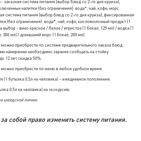
 заказная система питания (выбор блюд со 2-го дня круиза),
лючённые напитки (без ограничения): вода*, чай, кофе, морс
я система питания (выбор блюд со 2-го дня круиза), фиксированная
ки (без ограничения): вода*, чай, кофе, кисломолочный продукт (1
а выбор - вино красное / белое / игристое (1 бокал, 125 мл) / водка (1
л, 300 мл) / домашний морс (1 бокал, 200 мл).
 можно приобрести по системе предварительного заказа блюд
воем намерении необходимо заранее сообщить на стойку
о 12 лет скидка 50%.
 можно приобрести по меню в любое удобное время.
е (1 бутылка 0,5л на человека) – ежедневное пополнение.
лка 0,5л на человека) на экскурсию.
на шведской линии.
за
собой
право изменить систему питания.