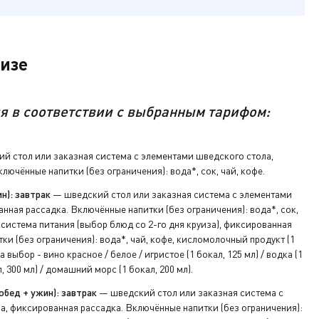
с багажом и
уизе
акреплённого
уиза). Услуги
тарифом. По
 будет ждать
я в соответствии с выбранным тарифом:
ч от каюты.
а ресепшен.
й стол или заказная система с элементами шведского стола,
лючённые напитки (без ограничения): вода*, сок, чай, кофе.
н): завтрак
— шведский стол или заказная система с элементами
нная рассадка. Включённые напитки (без ограничения): вода*, сок,
система питания (выбор блюд со 2-го дня круиза), фиксированная
ки (без ограничения): вода*, чай, кофе, кисломолочный продукт (1
а выбор - вино красное / белое / игристое (1 бокал, 125 мл) / водка (1
л, 300 мл) / домашний морс (1 бокал, 200 мл).
обед + ужин): завтрак
— шведский стол или заказная система с
а, фиксированная рассадка. Включённые напитки (без ограничения):