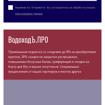
Нажимая на "Отправить" вы соглашаетесь на обработку ваших
персональных данных
ВодоходЪ.ПРО
Премиальная подписка со скидками до 8% на приобретение
круизов, 30% скидки на закрытых распродажах,
повышенные бонусные баллы, преференции и скидки на
борту для Вас и ваших попутчиков. Специальные
предложения от наших партнеров и многое другое.