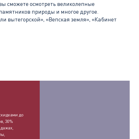
 вы сможете осмотреть великолепные
памятников природы и многое другое.
и вытегорской», «Вепская земля», «Кабинет
О
скидками до
ов, 30%
одажах,
лы,