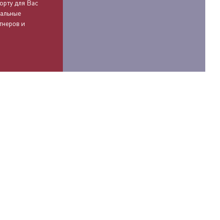
орту для Вас
иальные
тнеров и