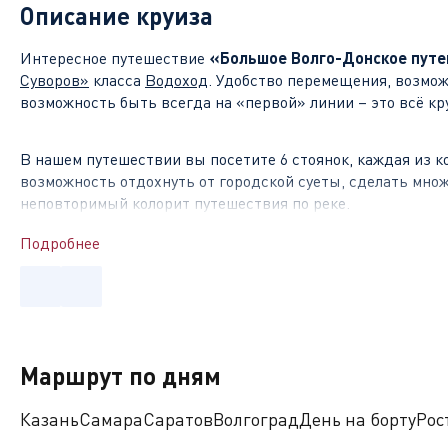
Описание круиза
Интересное путешествие
«Большое Волго-Донское пут
Суворов»
класса
Водоход
. Удобство перемещения, возмо
возможность быть всегда на «первой» линии – это всё к
В нашем путешествии вы посетите 6 стоянок, каждая из к
возможность отдохнуть от городской суеты, сделать мно
неповторимый колорит путешествия по реке.
Подробнее
Чем знамениты стоянки на маршруте?
Самара
– крупный поволжский город, имеющий интересн
главных улицах Самары находится кирха немецко-лютеран
Поволжья – Художественный музей. Посещая Самару, вы у
Маршрут по дням
столицей» России.
Казань
Самара
Саратов
Волгоград
День на борту
Рос
Саратов
– названная «Столица Поволжья», которая с XVI 