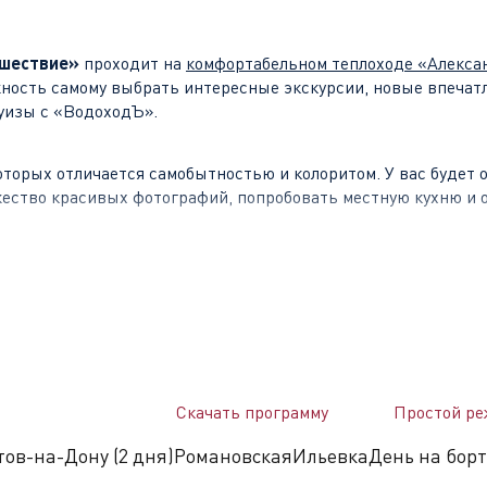
ешествие»
проходит на
комфортабельном теплоходе «Алекса
жность самому выбрать интересные экскурсии, новые впечат
руизы с «ВодоходЪ».
оторых отличается самобытностью и колоритом. У вас будет 
жество красивых фотографий, попробовать местную кухню и
ую историю и множество самобытных достопримечательност
ской церкви, бункер Сталина, а также один из крупнейших 
знаете, почему именно этот город должен был стать «запасн
Скачать программу
Простой ре
тов-на-Дону (2 дня)
Романовская
Ильевка
День на борт
века вошла в состав России. Сегодня в городе можно увидет