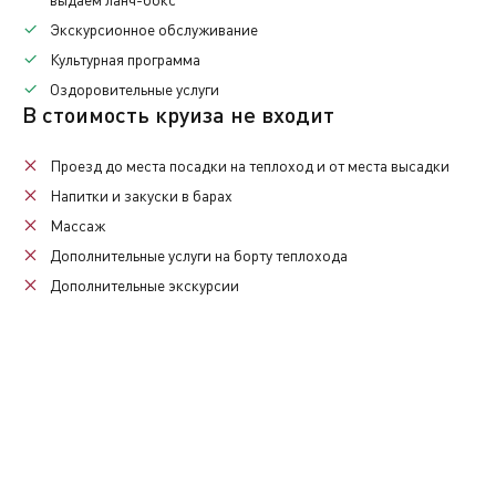
Экскурсионное обслуживание
Культурная программа
День отдыха на борту.
Оздоровительные услуги
В стоимость круиза не входит
Проезд до места посадки на теплоход и от места высадки
Напитки
и закуски в барах
Массаж
Дополнительные услуги
на борту теплохода
Дополнительные экскурсии