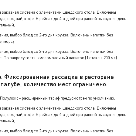
 заказная система с элементами шведского стола. Включены
да, сок, чай, кофе. В рейсах до 4-х дней при ранней высадке в день
тальный;
ания, выбор блюд со 2-го дня круиза. Включены напитки без
е, морс;
ания, выбор блюд со 2-го дня круиза. Включены напитки без
е. По запросу гостя: кисломолочный напиток (1 стакан, 200 мл).
ф.
Фиксированная рассадка в ресторане
 палу
бе
,
количество мест ограничено
.
«Полулюкс» расширенный тариф предусмотрен по умолчанию.
 заказная система с элементами шведского стола. Включены
да, сок, чай, кофе. В рейсах до 4-х дней при ранней высадке в день
тальный;
ания, выбор блюд со 2-го дня круиза. Включены напитки без