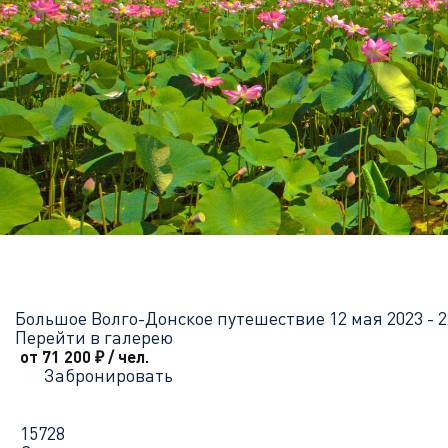
Главная
Перечень всех доступных круизов
Большое Волго-Д
Большое Волго-Донское путешествие
12 мая 2023 - 
Перейти в галерею
от 71 200
₽
/ чел.
Забронировать
15728