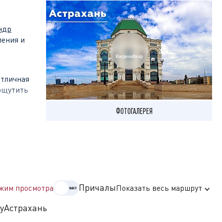
ндр
ления и
Видеообзор
отличная
 ощутить
ФОТОГАЛЕРЕЯ
ей. На
музеев
ой
Причалы
жим просмотра
Показать весь маршрут
у
Астрахань
ь главные