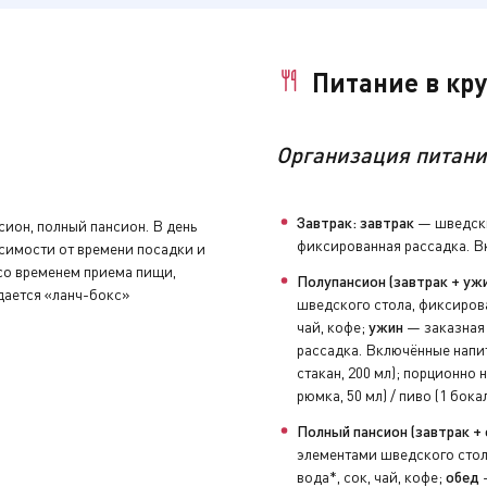
за дополнительную плату.
влекательная программа.
за дополнительную плату.
Питание в кр
за дополнительную плату.
Организация питани
Завтрак: завтрак
— шведски
сион, полный пансион. В день
фиксированная рассадка. Вк
исимости от времени посадки и
 со временем приема пищи,
Полупансион (завтрак + ужи
дается «ланч-бокс»
шведского стола, фиксирова
чай, кофе;
ужин
— заказная 
за дополнительную плату.
рассадка. Включённые напит
стакан, 200 мл); порционно н
рюмка, 50 мл) / пиво (1 бока
нуть устройство аудиогида, закрыть бортовой счёт и сдать 
Полный пансион (завтрак + 
элементами шведского стол
вода*, сок, чай, кофе;
обед
—