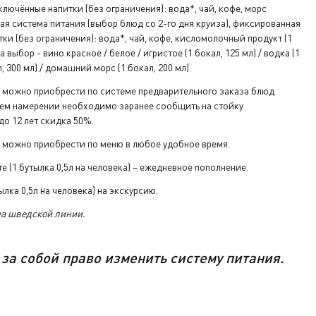
а ресепшене.
лючённые напитки (без ограничения): вода*, чай, кофе, морс
я система питания (выбор блюд со 2-го дня круиза), фиксированная
ки (без ограничения): вода*, чай, кофе, кисломолочный продукт (1
а выбор - вино красное / белое / игристое (1 бокал, 125 мл) / водка (1
л, 300 мл) / домашний морс (1 бокал, 200 мл).
 можно приобрести по системе предварительного заказа блюд
воем намерении необходимо заранее сообщить на стойку
о 12 лет скидка 50%.
 можно приобрести по меню в любое удобное время.
е (1 бутылка 0,5л на человека) – ежедневное пополнение.
лка 0,5л на человека) на экскурсию.
на шведской линии.
за
собой
право изменить систему питания.