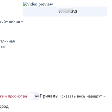
Видеообзор
ФОТОГАЛЕРЕЯ
вой» линии –
отличная
тво
раны,
самобытная и
рец
Причалы
жим просмотра
Показать весь маршрут
.
ород
Мышкин