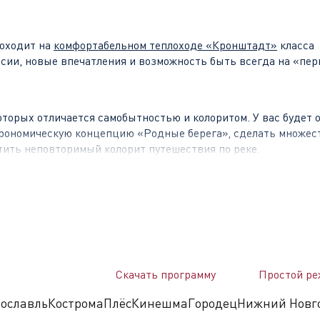
оходит на
комфортабельном теплоходе «Кронштадт»
класса
рсии, новые впечатления и возможность быть всегда на «пер
оторых отличается самобытностью и колоритом. У вас будет 
строномическую концепцию «Родные берега», сделать множес
тить неповторимый колорит путешествия по реке.
тв. Бывший Калинин. Один из древнейших городов нашей ст
щий важнейшую торговую и промышленную роль. Это Тверь, 
атой историей. Здесь находится Императорский путевой дво
Скачать программу
Простой ре
X веков, музей Тверского быта и знаменитый тверской Арбат
ославль
Кострома
Плёс
Кинешма
Городец
Нижний Новг
й центр ярмарочной торговли – колоритный и самобытный 