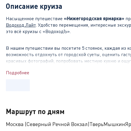
Описание круиза
Насыщенное путешествие
«Нижегородская ярмарка»
пр
Водоход.Лайт
. Удобство перемещения, интересные экску
это всё круизы с «ВодоходЪ».
В нашем путешествии вы посетите 5 стоянок, каждая из к
возможность отдохнуть от городской суеты, оценить га
красивых фотографий, попробовать местную кухню и ощу
Подробнее
Чем знамениты стоянки на маршруте
?
Тверь
– соперник Москвы за право быть центром княжес
расположенный между двух столиц, и по сей день играю
колоритная, с множеством достопримечательностей и бог
Маршрут по дням
Екатерины II, уникальные памятники архитектуры XVIII-XI
Москва (Северный Речной Вокзал)
Тверь
Мышкин
Яр
Мышкин
– «Застывшая старина России», бывший уездны