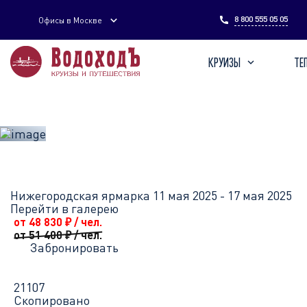
Введите поисковый запрос
8 800 555 05 05
Офисы в Москве
КРУИЗЫ
ТЕ
Главная
Перечень всех доступных круизов
Нижегородская я
Нижегородская ярмарка
11 мая 2025 - 17 мая 2025
Перейти в галерею
от 48 830
₽
/ чел.
от 51 400
₽
/ чел.
Забронировать
21107
Скопировано