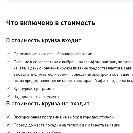
Дата:
Прибытие:
Стоянка:
Отправление:
Свободное время в городе. Экскурсионная программа 
16.05
(ПТ)
09:00
4ч. 00мин.
13:00
Дополнительная
Экскурсионная программа
Городец
Каждый день на борту теплохода вас будет ждать раз
Дата:
Прибытие:
Стоянка:
Отправление:
Свободное время в городе. Экскурсионная программа 
Что включено в стоимость
17.05
(СБ)
08:00
2ч. 30мин.
10:30
Дополнительная
Экскурсионная программа
Свободное время в городе. Экскурсионная программа 
В стоимость круиза входит
Дополнительная
Экскурсионная программа
Проживание в каюте выбранной категории
Дополнительная
Питание
в соответствии с выбранным тарифом: завтрак, полупан
Кинешма
начала и день окончания круиза питание предоставляется в зав
высадки; в случае, если время проведения экскурсии совпадает
Дата:
Прибытие:
Стоянка:
Отправление:
16.05
(ПТ)
16:00
4ч. 00мин.
20:00
гостю предоставляется питание в ресторане/кафе города или вы
Нижний Новгород
Культурная программа
Дата:
Прибытие:
Свободное время в городе. Экскурсионная программа 
Оздоровительные услуги
17.05
(СБ)
16:00
Экскурсионная программа
В стоимость круиза не входит
По окончании нашего путешествия вам нужно будет вер
Дополнительная
каюты.
Экскурсионная программа
на выбор в городах стоянок
Проезд до места посадки на теплоход и от места высадки
Напитки
и закуски в барах