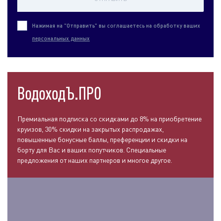
Нажимая на "Отправить" вы соглашаетесь на обработку ваших
персональных данных
ВодоходЪ.ПРО
Премиальная подписка со скидками до 8% на приобретение
круизов, 30% скидки на закрытых распродажах,
повышенные бонусные баллы, преференции и скидки на
борту для Вас и ваших попутчиков. Специальные
предложения от наших партнеров и многое другое.