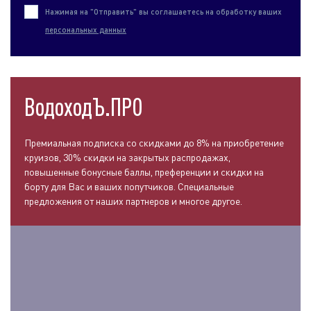
Нажимая на "Отправить" вы соглашаетесь на обработку ваших
персональных данных
ВодоходЪ.ПРО
Премиальная подписка со скидками до 8% на приобретение
круизов, 30% скидки на закрытых распродажах,
повышенные бонусные баллы, преференции и скидки на
борту для Вас и ваших попутчиков. Специальные
предложения от наших партнеров и многое другое.