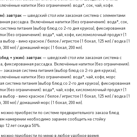
лючённые напитки (без ограничения): вода*, сок, чай, кофе.
ключ от
н): завтрак
— шведский стол или заказная система с элементами
нная рассадка. Включённые напитки (без ограничения): вода*, сок,
система питания (выбор блюд со 2-го дня круиза), фиксированная
а ресепшен.
ки (без ограничения): вода*, чай, кофе, кисломолочный продукт (1
а выбор - вино красное / белое / игристое (1 бокал, 125 мл) / водка (1
л, 300 мл) / домашний морс (1 бокал, 200 мл).
обед + ужин): завтрак
— шведский стол или заказная система с
а, фиксированная рассадка. Включённые напитки (без ограничения):
 заказная система питания (выбор блюд со 2-го дня круиза),
лючённые напитки (без ограничения): вода*, чай, кофе, морс
я система питания (выбор блюд со 2-го дня круиза), фиксированная
ки (без ограничения): вода*, чай, кофе, кисломолочный продукт (1
а выбор - вино красное / белое / игристое (1 бокал, 125 мл) / водка (1
л, 300 мл) / домашний морс (1 бокал, 200 мл).
 можно приобрести по системе предварительного заказа блюд
воем намерении необходимо заранее сообщить на стойку
о 12 лет скидка 50%.
 можно приобрести по меню в любое удобное время.