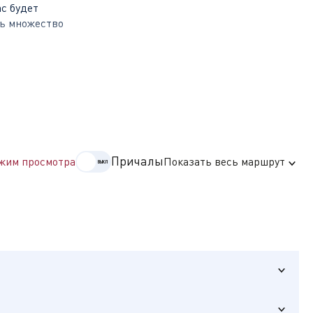
с будет
ть множество
ак «Рыбная
о Волжского
е богатую
Причалы
жим просмотра
Показать весь маршрут
оде можно
— высоком
овский
тоящим, а