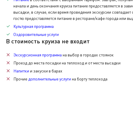
Дополнительная
Дополнительная
начала и день окончания круиза питание предоставляется в зав
По окончании нашего путешествия вам нужно будет вер
высадки; в случае, если время проведения экскурсии совпадает
каюты.
гостю предоставляется питание в ресторане/кафе города или вы
Культурная программа
Также при желании вы сможете приобрести памятные с
Оздоровительные услуги
Экскурсионная программа
В стоимость круиза не входит
Дополнительная
Экскурсионная программа
на выбор в городах стоянок
Проезд до места посадки на теплоход и от места высадки
Напитки
и закуски в барах
Прочие
дополнительные услуги
на борту теплохода