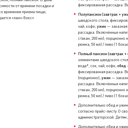
фиксированная рассадка. Вк
исимости от времени посадки и
нуть устройство аудиогида, закрыть бортовой счёт и сдать 
 со временем приема пищи,
Полупансион (завтрак + ужи
дается «ланч-бокс»
шведского стола, фиксирова
чай, кофе;
ужин
— заказная 
увениры, заполнить анкету с отзывами и оставить чаевые н
рассадка. Включённые напит
стакан, 200 мл); порционно н
рюмка, 50 мл) / пиво (1 бока
Полный пансион (завтрак + 
элементами шведского стол
вода*, сок, чай, кофе;
обед
—
фиксированная рассадка. Вк
(порционно);
ужин
— заказна
рассадка. Включённые напит
стакан, 200 мл); порционно н
рюмка, 50 мл) / пиво (1 бока
Дополнительно обед и ужин
согласно прайс-листу. О с
администраторской. Детям д
Дополнительно обед и ужин