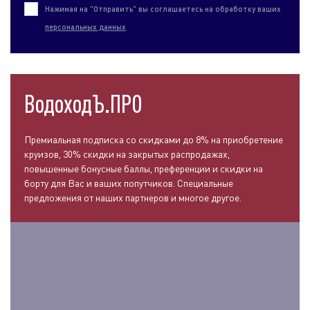
Нажимая на "Отправить" вы соглашаетесь на обработку ваших
персональных данных
ВодоходЪ.ПРО
Премиальная подписка со скидками до 8% на приобретение
круизов, 30% скидки на закрытых распродажах,
повышенные бонусные баллы, преференции и скидки на
борту для Вас и ваших попутчиков. Специальные
предложения от наших партнеров и многое другое.