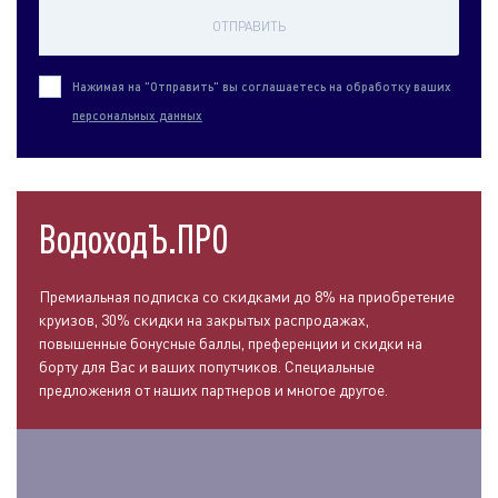
ОТПРАВИТЬ
Нажимая на "Отправить" вы соглашаетесь на обработку ваших
персональных данных
ВодоходЪ.ПРО
Премиальная подписка со скидками до 8% на приобретение
круизов, 30% скидки на закрытых распродажах,
повышенные бонусные баллы, преференции и скидки на
борту для Вас и ваших попутчиков. Специальные
предложения от наших партнеров и многое другое.