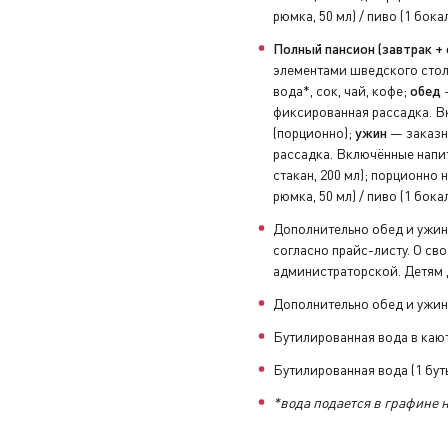
рюмка, 50 мл) / пиво (1 бока
тветствии с выбранным тарифом.
Полный пансион (завтрак + 
элементами шведского стол
вода*, сок, чай, кофе;
обед
—
фиксированная рассадка. Вк
(порционно);
ужин
— заказна
рассадка. Включённые напит
стакан, 200 мл); порционно н
рюмка, 50 мл) / пиво (1 бока
Дополнительно обед и ужин
согласно прайс-листу. О с
администраторской. Детям д
Дополнительно обед и ужин
Бутилированная вода в кают
Бутилированная вода (1 буты
*вода подается в графине 