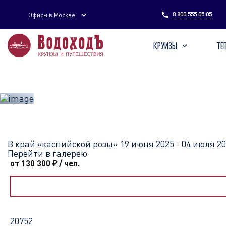
Введите поисковый запрос
8 800 555 05 05
Офисы в Москве
КРУИЗЫ
ТЕ
Главная
Перечень всех доступных круизов
В край «каспийск
В край «каспийской розы»
19 июня 2025 - 04 июля 2
Перейти в галерею
от 130 300
₽
/ чел.
20752