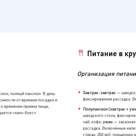
за дополнительную плату.
за дополнительную плату.
Питание в кр
за дополнительную плату.
за дополнительную плату.
Организация питани
Завтрак: завтрак
— шведски
сион, полный пансион. В день
фиксированная рассадка. Вк
исимости от времени посадки и
нуть устройство аудиогида, закрыть бортовой счёт и сдать 
 со временем приема пищи,
Полупансион (завтрак + ужи
дается «ланч-бокс»
шведского стола, фиксирова
чай, кофе;
ужин
— заказная 
увениры, заполнить анкету с отзывами и оставить чаевые н
рассадка. Включённые напит
стакан, 200 мл); порционно н