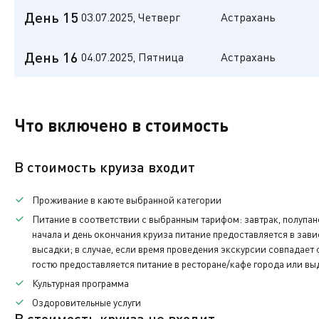
01.07
(ВТ)
13:00
Дополнительная
Экскурсионная программа
Волгоград
День 15
03.07.2025, Четверг
Астрахань
Дополнительная
Дата:
Прибытие:
Стоянка:
Отправление:
Свободное время в городе. Экскурсионная программа 
02.07
(СР)
09:00
7ч. 00мин.
16:00
Дополнительная
Экскурсионная программа
Астрахань
День 16
04.07.2025, Пятница
Астрахань
Дата:
Прибытие:
Свободное время в городе. Экскурсионная программа 
03.07
(ЧТ)
15:00
Дополнительная
Экскурсионная программа
Астрахань
Дата:
Прибытие:
Прибытие теплохода. Время Московское.
Что включено в стоимость
04.07
(ПТ)
12:00
Дополнительная
Свободное время в городе. Экскурсионная программа 
Свободное время в городе. Экскурсионная программа 
В стоимость круиза входит
Экскурсионная программа
Высадка туристов в 12.00. Время Московское.
Проживание в каюте выбранной категории
Дополнительная
Питание
в соответствии с выбранным тарифом: завтрак, полупан
начала и день окончания круиза питание предоставляется в зав
По окончании нашего путешествия вам нужно будет вер
высадки; в случае, если время проведения экскурсии совпадает
каюты.
гостю предоставляется питание в ресторане/кафе города или вы
Культурная программа
Также при желании вы сможете приобрести памятные с
Оздоровительные услуги
В стоимость круиза не входит