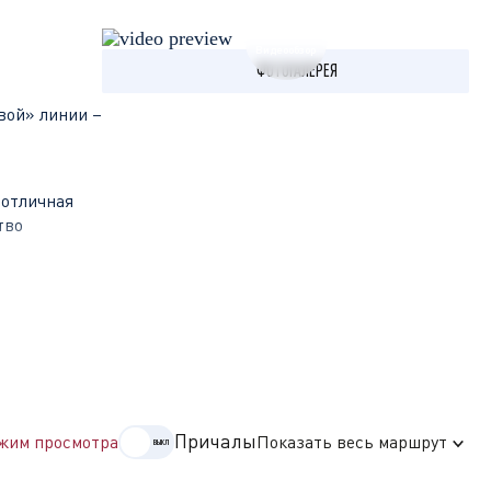
Видеообзор
ФОТОГАЛЕРЕЯ
а
вой» линии –
 отличная
тво
отором
о-
Причалы
жим просмотра
Показать весь маршрут
уемого XIII