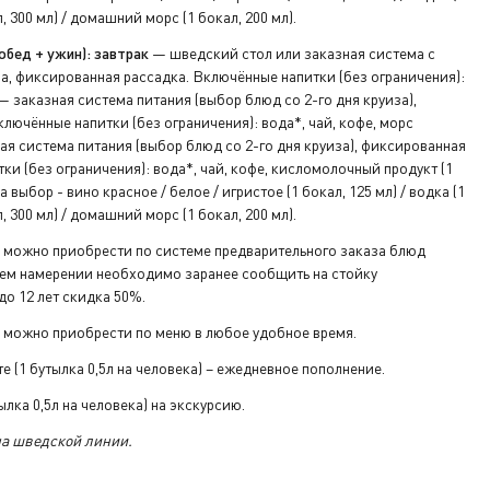
л, 300 мл) / домашний морс (1 бокал, 200 мл).
обед + ужин): завтрак
— шведский стол или заказная система с
а, фиксированная рассадка. Включённые напитки (без ограничения):
 заказная система питания (выбор блюд со 2-го дня круиза),
лючённые напитки (без ограничения): вода*, чай, кофе, морс
я система питания (выбор блюд со 2-го дня круиза), фиксированная
ки (без ограничения): вода*, чай, кофе, кисломолочный продукт (1
а выбор - вино красное / белое / игристое (1 бокал, 125 мл) / водка (1
л, 300 мл) / домашний морс (1 бокал, 200 мл).
 можно приобрести по системе предварительного заказа блюд
воем намерении необходимо заранее сообщить на стойку
о 12 лет скидка 50%.
 можно приобрести по меню в любое удобное время.
е (1 бутылка 0,5л на человека) – ежедневное пополнение.
лка 0,5л на человека) на экскурсию.
на шведской линии.