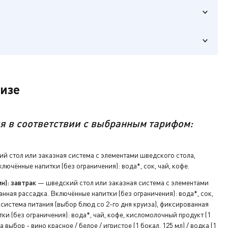
уизе
я в соответствии с выбранным тарифом:
й стол или заказная система с элементами шведского стола,
лючённые напитки (без ограничения): вода*, сок, чай, кофе.
ключ от
н): завтрак
— шведский стол или заказная система с элементами
нная рассадка. Включённые напитки (без ограничения): вода*, сок,
система питания (выбор блюд со 2-го дня круиза), фиксированная
а ресепшене.
ки (без ограничения): вода*, чай, кофе, кисломолочный продукт (1
а выбор - вино красное / белое / игристое (1 бокал, 125 мл) / водка (1