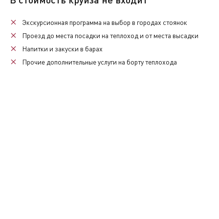
Услуги по питанию предоставляются по завтрак в соо
Экскурсионная программа
Экскурсионная программа
на выбор в городах стоянок
Проезд до места посадки на теплоход и от места высадки
Дополнительная
Напитки
и закуски в барах
Прочие
дополнительные услуги
на борту теплохода