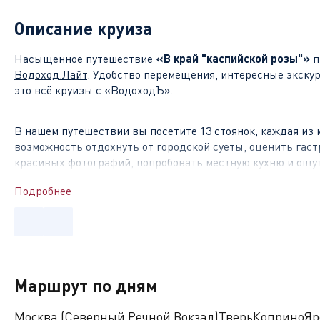
Описание круиза
Насыщенное путешествие
«В край "каспийской розы"»
п
Водоход.Лайт
. Удобство перемещения, интересные экску
это всё круизы с «ВодоходЪ».
В нашем путешествии вы посетите 13 стоянок, каждая из 
возможность отдохнуть от городской суеты, оценить га
красивых фотографий, попробовать местную кухню и ощу
Подробнее
Чем знамениты стоянки на маршруте
?
Ярославль
– бывшая столица Руси и нынешняя столица «З
органично сочетаются древние улочки со старинной заст
Преображенский монастырь, Художественный музей и Губ
Маршрут по дням
Нижний Новгород
Москва (Северный Речной Вокзал)
часто называют «Волжской жемчужиной» 
Тверь
Коприно
Яр