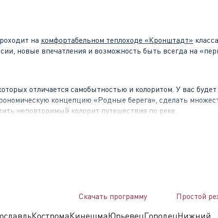
роходит на
комфортабельном теплоходе «Кронштадт»
класс
рсии, новые впечатления и возможность быть всегда на «пер
которых отличается самобытностью и колоритом. У вас будет
строномическую концепцию «Родные берега», сделать множес
тить неповторимый колорит путешествия по реке.
олотого кольца России». Ярославль – город контрастов, в к
ройкой и современная инфраструктура. Здесь находится Спас
ернаторский парк.
Скачать программу
Простой ре
и не зря! Колорит старорусского купеческого города, датир
ославль
Кострома
Кинешма
Юрьевец
Городец
Нижний