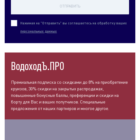
ОТПРАВИТЬ
Нажимая на "Отправить" вы соглашаетесь на обработку ваших
персональных данных
ВодоходЪ.ПРО
Премиальная подписка со скидками до 8% на приобретение
круизов, 30% скидки на закрытых распродажах,
повышенные бонусные баллы, преференции и скидки на
борту для Вас и ваших попутчиков. Специальные
предложения от наших партнеров и многое другое.