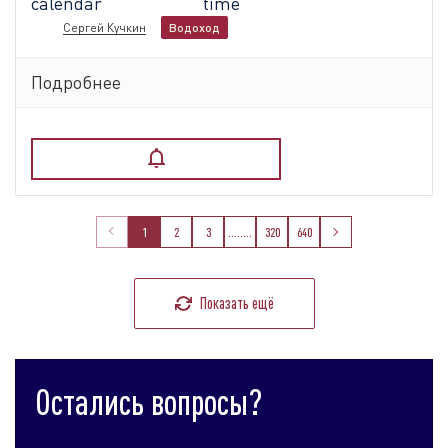
Сергей Кучкин
Водоход
Подробнее
1
2
3
........
320
640
Показать ещё
Остались вопросы?