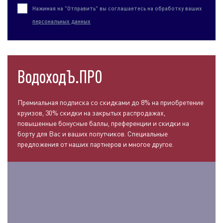
Нажимая на "Отправить" вы соглашаетесь на обработку ваших
персональных данных
ВодоходЪ.ПРО
Премиальная подписка со скидками до 8% на приобретение
круизов, 30% скидки на закрытых распродажах,
повышенные бонусные баллы, преференции и скидки на
борту для Вас и ваших попутчиков. Специальные
предложения от наших партнеров и многое другое.