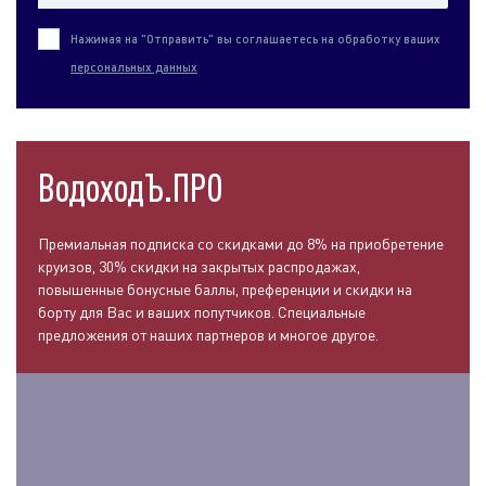
Нажимая на "Отправить" вы соглашаетесь на обработку ваших
персональных данных
ВодоходЪ.ПРО
Премиальная подписка со скидками до 8% на приобретение
круизов, 30% скидки на закрытых распродажах,
повышенные бонусные баллы, преференции и скидки на
борту для Вас и ваших попутчиков. Специальные
предложения от наших партнеров и многое другое.