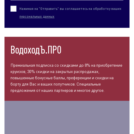
Нажимая на "Отправить" вы соглашаетесь на обработку ваших
персональных данных
ВодоходЪ.ПРО
Премиальная подписка со скидками до 8% на приобретение
круизов, 30% скидки на закрытых распродажах,
повышенные бонусные баллы, преференции и скидки на
борту для Вас и ваших попутчиков. Специальные
предложения от наших партнеров и многое другое.