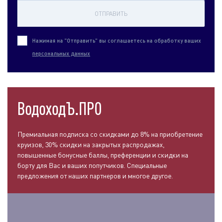
ОТПРАВИТЬ
Нажимая на "Отправить" вы соглашаетесь на обработку ваших
персональных данных
ВодоходЪ.ПРО
Премиальная подписка со скидками до 8% на приобретение
круизов, 30% скидки на закрытых распродажах,
повышенные бонусные баллы, преференции и скидки на
борту для Вас и ваших попутчиков. Специальные
предложения от наших партнеров и многое другое.