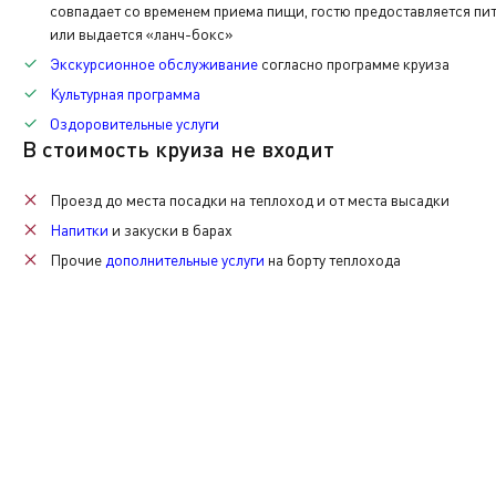
Дата:
Прибытие:
Стоянка:
Отправление:
совпадает со временем приема пищи, гостю предоставляется пит
Теплоход прибывает по московскому времени.
28.07
(ВТ)
14:30
4ч. 00мин.
18:30
или выдается «ланч-бокс»
Экскурсионная программа
Экскурсионное обслуживание
согласно программе круиза
Последняя услуга по питанию - обед.
Культурная программа
Основная
Оздоровительные услуги
В стоимость круиза не входит
Проезд до места посадки на теплоход и от места высадки
Напитки
и закуски в барах
Прочие
дополнительные услуги
на борту теплохода