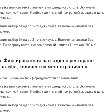
 заказная система с элементами шведского стола. Включены
да, сок, чай, кофе. В рейсах до 4-х дней при ранней высадке в день
тальный;
ания, выбор блюд со 2-го дня круиза. Включены напитки без
е, морс;
ания, выбор блюд со 2-го дня круиза. Включены напитки без
е. По запросу гостя: кисломолочный напиток (1 стакан, 200 мл).
ф.
Фиксированная рассадка в ресторане
 палу
бе
,
количество мест ограничено
.
» расширенный тариф предусмотрен по умолчанию.
 заказная система с элементами шведского стола. Включены
да, сок, чай, кофе. В рейсах до 4-х дней при ранней высадке в день
тальный;
ания, выбор блюд со 2-го дня круиза. Включены напитки без
е, морс;