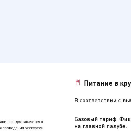
а дополнительную плату.
Питание в кр
нуть устройство аудиогида, закрыть бортовой счёт и сдать 
В
соответствии с в
Базовый тариф. Фик
увениры, заполнить анкету с отзывами и оставить чаевые н
тание предоставляется в
на главной палубе.
мя проведения экскурсии