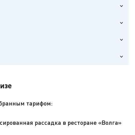
уизе
ключ от
ыбранным тарифом:
сированная рассадка в ресторане «Волга»
а ресепшене.