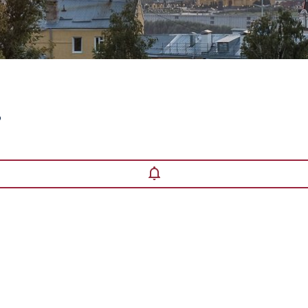
рмарка
6